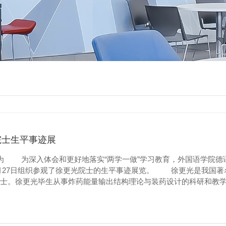
院士生平事迹展
广为 为深入体会和更好地落实“两学一做”学习教育，外国语学院德
日和5月27日组织参观了徐更光院士的生平事迹展览。 徐更光是我国
士。徐更光毕生从事炸药能量输出结构理论与装药设计的科研和教
出了突出贡献。 徐更光院士热爱祖国、敬...