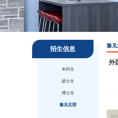
豫见
招生信息
外
本科生
硕士生
博士生
豫见北理