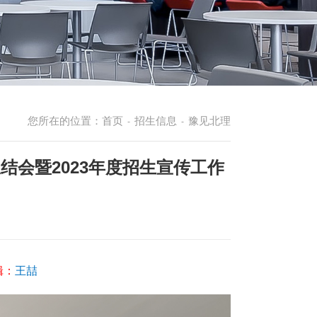
您所在的位置：
首页
招生信息
豫见北理
-
-
结会暨2023年度招生宣传工作
辑：
王喆