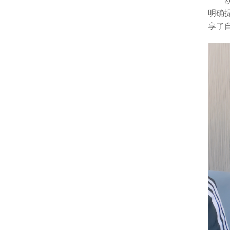
明确
享了