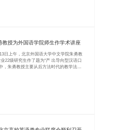
勇教授为外国语学院师生作学术讲座
2月13日上午，北京外国语大学中文学院朱勇教
22级研究生作了题为“产 出导向型汉语口
座中，朱勇教授主要从后方法时代的教学法、
四个方面进行讲授。 朱教授首先以钟表、
法的变迁过程。接着，他直切主题，指出汉
段表达弱”两大难题和团队创设产出导向法的初
年北京高校英语类专业联席会顺利召开