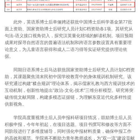
此外，英语系博士后单俪娉还获批中国博士后科学基金第77批
面上资助、国家资助博士后研究人员计划C档资助各1项。其研究从
句法-语义接口视角切入，探究汉英量化辖域的解读机制。项目预期
成果对探寻自然语言的普遍语法机制和跨语言参数设置具有重要理
论意义，为儿童语言获得和成人二语习得等实证研究提供理论依
据。
同期日语系博士后马达获批国家资助博士后研究人员计划C档资
助，其课题聚焦清末民初中国学校教育中的身体规训机制研究。该
研究通过构建"糅合规训"理论体系，揭示儒家礼教与西方规训技术的
互动机制，创新性地提出"政治-文化-技术"三维分析模型。研究将突
破传统文献局限，构建多模态证据链，为理解东亚近代化多样性提
供新视角。
学院高度重视博士后人员申报科研项目情况，鼓励博士后人员
积极申报，今年年初起，在项目选题、项目书撰写和修改等方面不
同阶段进行了多维度辅导，同时强化申报材料质量，确保申报工作
的高效和规范。学院将不断助力青年教师成长，为"双一流"建设贡献