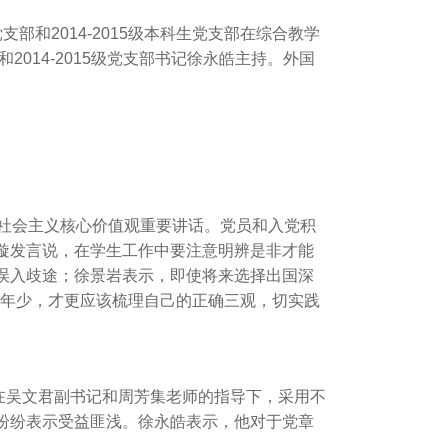
部和2014-2015级本科生党支部在综合教学
2014-2015级党支部书记徐永皓主持。外国
社会主义核心价值观重要讲话。党员和入党积
璇发言说，在学生工作中要注意明辨是非才能
误入歧途；徐景岩表示，即使将来选择出国深
春年少，才更应该梳理自己的正确三观，切实践
吴文君副书记和周芳集老师的指导下，采用不
纷纷表示受益匪浅。徐永皓表示，他对于党章