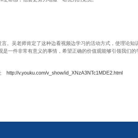
。吴老师肯定了这种边看视频边学习的活动方式，使理论知识
观是一件非常有意义的事情，希望正确的价值观能够引领我们的
网址
http://v.youku.com/v_show/id_XNzA3NTc1MDE2.html