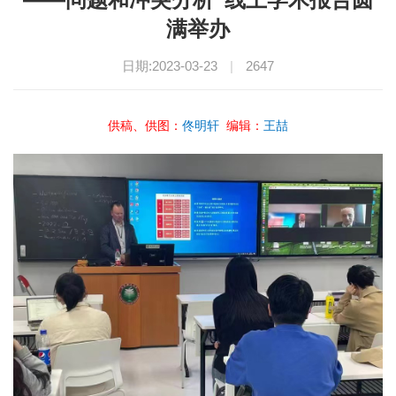
满举办
日期:2023-03-23
|
2647
供稿、供图：
佟明轩
编辑：
王喆