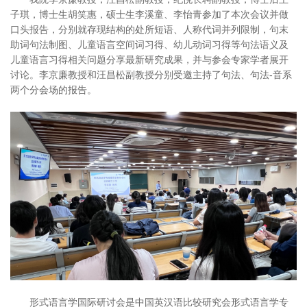
子琪，博士生胡笑惠，硕士生李溪童、李怡青参加了本次会议并做
口头报告，分别就存现结构的处所短语、人称代词并列限制，句末
助词句法制图、儿童语言空间词习得、幼儿动词习得等句法语义及
儿童语言习得相关问题分享最新研究成果，并与参会专家学者展开
讨论。李京廉教授和汪昌松副教授分别受邀主持了句法、句法-音系
两个分会场的报告。
形式语言学国际研讨会是中国英汉语比较研究会形式语言学专