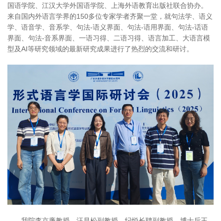
国语学院、江汉大学外国语学院、上海外语教育出版社联合协办。
来自国内外语言学界的150多位专家学者齐聚一堂，就句法学、语义
学、语音学、音系学、句法-语义界面、句法-语用界面、句法-话语
界面、句法-音系界面、一语习得、二语习得、语言加工、大语言模
型及AI等研究领域的最新研究成果进行了热烈的交流和研讨。
我院李京廉教授，汪昌松副教授，纪悦长聘副教授，博士后王