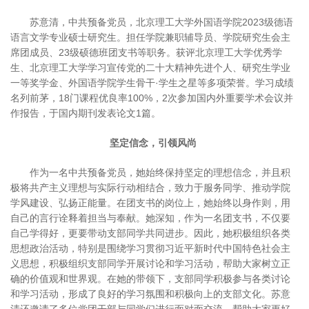
苏意清，中共预备党员，北京理工大学外国语学院2023级德语
语言文学专业硕士研究生。担任学院兼职辅导员、学院研究生会主
席团成员、23级硕德班团支书等职务。获评北京理工大学优秀学
生、北京理工大学学习宣传党的二十大精神先进个人、研究生学业
一等奖学金、外国语学院学生骨干·学生之星等多项荣誉。学习成绩
名列前茅，18门课程优良率100%，2次参加国内外重要学术会议并
作报告，于国内期刊发表论文1篇。
坚定信念，引领风尚
作为一名中共预备党员，她始终保持坚定的理想信念，并且积
极将共产主义理想与实际行动相结合，致力于服务同学、推动学院
学风建设、弘扬正能量。在团支书的岗位上，她始终以身作则，用
自己的言行诠释着担当与奉献。她深知，作为一名团支书，不仅要
自己学得好，更要带动支部同学共同进步。因此，她积极组织各类
思想政治活动，特别是围绕学习贯彻习近平新时代中国特色社会主
义思想，积极组织支部同学开展讨论和学习活动，帮助大家树立正
确的价值观和世界观。在她的带领下，支部同学积极参与各类讨论
和学习活动，形成了良好的学习氛围和积极向上的支部文化。苏意