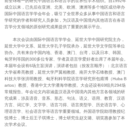
前全球唯一的研究中国语言和语言学的世界性学术组织。自1992年
成立以来，已先后在亚洲、北美、欧洲、澳洲等多个地区成功举办
国际中国语言学学会年会，吸引了全世界众多从事中国语言和语言
学研究的学者和研究人员参加，为汉语及中国境内其他语言在各语
言学分支领域的原创研究成果提供了重要的展示平台。
本次会议由国际中国语言学学会、延世大学中国研究院主办，
延世大学中文系、延世大学孔子学院承办，延世大学文学院等单位
协办。共有来自中国内地、香港、澳门、台湾，以及日本、韩国、
匈牙利等国的300多位专家、学者及语言学爱好者出席了本届年会。
本届年会设有6场主旨演讲，演讲者包括（按发言顺序）：北京语言
大学崔希亮教授，延世大学严翼相教授、南开大学石锋教授、澳门
科技大学张洪明教授、匈牙利科学院语言学研究所包甫博（Huba B
artos）教授、香港中文大学潘海华教授。大会还设有69组共294场
常规报告。年会论文内容涵盖汉语及中国境内其他方言各领域的研
究成果，涉及语音、音系、形态、句法、语义、语用、教育、汉语
方言、词汇学、文字学、语言习得、语言类型学、历史语言学、心
理语言学、社会语言学等语言学重要领域。外国语学院助理教授纪
悦博士，博士后王子琪博士，博士研究生赵文璐、胡笑惠参加了本
次学术会议。