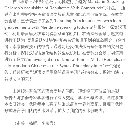
在儿童语言习得分会场，纪悦进行了题为“Mandarin-Speaking
Children
’
s Acquisition of Resultative Verb Compounds”的报告，通
过产出和理解实验考察汉语学龄前儿童动结式的习得情况。在教育
分会场，王子琪进行了题为“Learning from input cues: Verb learnin
g experiments with Mandarin-speaking toddlers”的报告，探究汉语
幼儿利用语言输入线索习得新动词的机制。在语法分会场，赵文璐
进行了题为“汉语话题化结构中复杂名词短语限制的孤岛研究”（合作
者：李京廉教授）的报告，通过对违反句法孤岛条件限制的实例进
行分析，探讨汉语话题化结构的生成机制。在音韵分会场，胡笑惠
进行了题为“An Investigation of Neutral Tone in Verbal Reduplicatio
n in Mandarin Chinese at the Syntax-Phonology Interface”的报
告，通过研究普通话动词重叠的语音表现与句法分布，探讨句法与
音系之间的关系。
上述报告聚焦形式语言学热点问题，现场提问环节反响热烈，
报告人与参会专家学者进行了深入交流，学术气氛浓厚。通过参加
本次研讨会，我院师生加强了与形式语言学界的联系，展现了我院
形式语言学团队的学术风采，扩大了我院的学术影响力。
（审核：杨晖、李京廉）