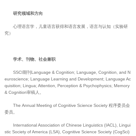
研究领域和方向
心理语言学，儿童语言获得和语言发展，语言与认知（实验研
究）
学术、刊物、社会兼职
SSCI期刊Language & Cognition; Language, Cognition, and N
euroscience; Language Learning and Development; Language Ac
quisition; Lingua; Attention, Perception & Psychophysics; Memory
& Cognition审稿人。
The Annual Meeting of Cognitive Science Society 程序委员会
委员。
International Association of Chinese Linguistics (IACL), Lingui
stic Society of America (LSA), Cognitive Science Society (CogSci)