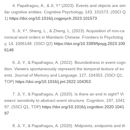
4. Papafragou, A., & Ji, Y.* (2023). Events and objects are sim
ilar cognitive entities. Cognitive Psychology, 143, 101573. (SSCI Q
1)
https://doi.org/10.1016/j.cogpsych.2023.101573
5. Ji, Y.*, Sheng, L., & Zheng, L. (2023). Acquisition of non-ca
nonical word orders in Mandarin Chinese. Frontiers in Psycholog
y, 14, 1006148. (SSCI Q2)
https://doi.org/10.3389/fpsyg.2023.100
6148
6. Ji, Y., & Papafragou, A. (2022). Boundedness in event cogn
ition: Viewers spontaneously represent the temporal texture of ev
ents. Journal of Memory and Language, 127, 104353. (SSCI Q1,
TOP)
https://doi.org/10.1016/j.jml.2022.104353
7. Ji, Y., & Papafragou, A. (2020). Is there an end in sight? Vi
ewers’ sensitivity to abstract event structure. Cognition, 197, 1041
97. (SSCI Q1, TOP)
https://doi.org/10.1016/j.cognition.2020.1041
97
8. Ji, Y., & Papafragou, A. (2020). Midpoints, endpoints and th