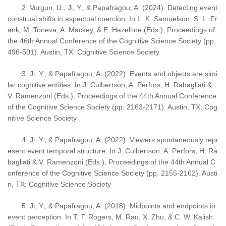
2. Vurgun, U., Ji, Y., & Papafragou, A. (2024). Detecting event
construal shifts in aspectual coercion. In L. K. Samuelson, S. L. Fr
ank, M. Toneva, A. Mackey, & E. Hazeltine (Eds.), Proceedings of
the 46th Annual Conference of the Cognitive Science Society (pp.
496-501). Austin, TX: Cognitive Science Society.
3. Ji, Y., & Papafragou, A. (2022). Events and objects are simi
lar cognitive entities. In J. Culbertson, A. Perfors, H. Rabagliati &
V. Ramenzoni (Eds.), Proceedings of the 44th Annual Conference
of the Cognitive Science Society (pp. 2163-2171). Austin, TX: Cog
nitive Science Society
4. Ji, Y., & Papafragou, A. (2022). Viewers spontaneously repr
esent event temporal structure. In J. Culbertson, A. Perfors, H. Ra
bagliati & V. Ramenzoni (Eds.), Proceedings of the 44th Annual C
onference of the Cognitive Science Society (pp. 2155-2162). Austi
n, TX: Cognitive Science Society
5. Ji, Y., & Papafragou, A. (2018). Midpoints and endpoints in
event perception. In T. T. Rogers, M. Rau, X. Zhu, & C. W. Kalish