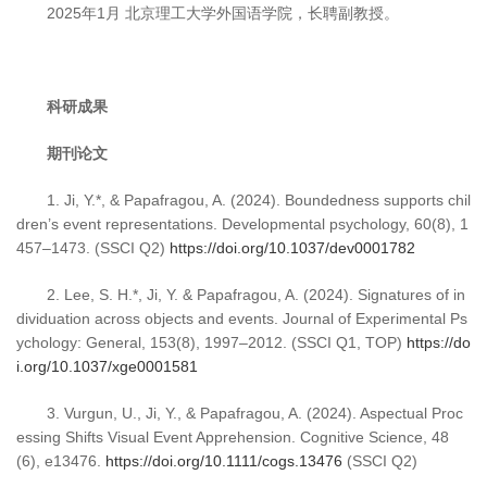
2025年1月 北京理工大学外国语学院，长聘副教授。
科研成果
期刊论文
1. Ji, Y.*, & Papafragou, A. (2024). Boundedness supports chil
dren’s event representations. Developmental psychology, 60(8), 1
457–1473. (SSCI Q2)
https://doi.org/10.1037/dev0001782
2. Lee, S. H.*, Ji, Y. & Papafragou, A. (2024). Signatures of in
dividuation across objects and events. Journal of Experimental Ps
ychology: General, 153(8), 1997–2012. (SSCI Q1, TOP)
https://do
i.org/10.1037/xge0001581
3. Vurgun, U., Ji, Y., & Papafragou, A. (2024). Aspectual Proc
essing Shifts Visual Event Apprehension. Cognitive Science, 48
(6), e13476.
https://doi.org/10.1111/cogs.13476
(SSCI Q2)