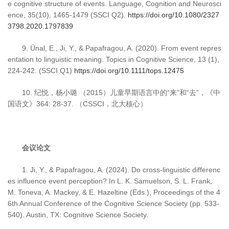
e cognitive structure of events. Language, Cognition and Neurosci
ence, 35(10), 1465-1479 (SSCI Q2).
https://doi.org/10.1080/2327
3798.2020.1797839
9. Ünal, E., Ji, Y., & Papafragou, A. (2020). From event repres
entation to linguistic meaning. Topics in Cognitive Science, 13 (1),
224-242. (SSCI Q1)
https://doi.org/10.1111/tops.12475
10. 纪悦，杨小璐 （2015）儿童早期语言中的“来”和“去”，《中
国语文》364: 28-37. （CSSCI，北大核心）
会议论文
1. Ji, Y., & Papafragou, A. (2024). Do cross-linguistic differenc
es influence event perception? In L. K. Samuelson, S. L. Frank,
M. Toneva, A. Mackey, & E. Hazeltine (Eds.), Proceedings of the 4
6th Annual Conference of the Cognitive Science Society (pp. 533-
540). Austin, TX: Cognitive Science Society.