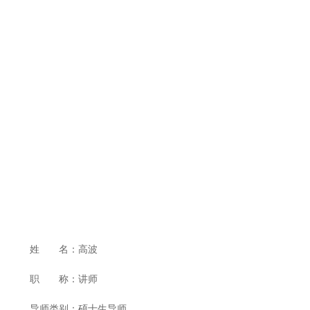
姓 名：高波
职 称：讲师
导师类别：硕士生导师