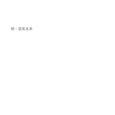
附：获奖名单
(审核：赵满、徐嘉)
友情链接：
全国哲学社会科学工作办公室