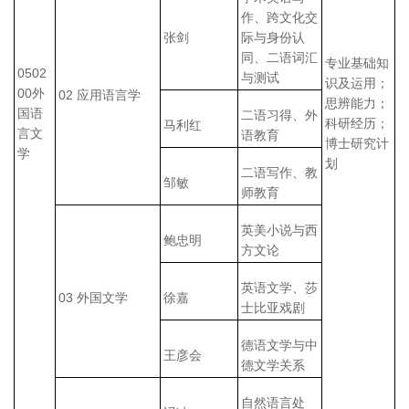
作、跨文化交
张剑
际与身份认
同、二语词汇
专业基础知
0502
与测试
识及运用；
00外
02 应用语言学
思辨能力；
国语
二语习得、外
科研经历；
马利红
言文
语教育
博士研究计
学
划
二语写作、教
邹敏
师教育
英美小说与西
鲍忠明
方文论
英语文学、莎
03 外国文学
徐嘉
士比亚戏剧
德语文学与中
王彦会
德文学关系
自然语言处