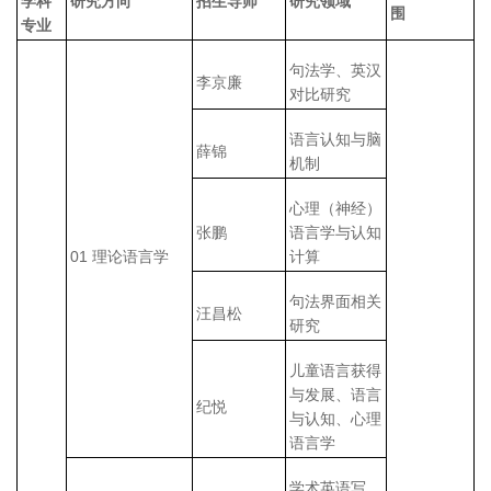
学科
研究方向
招生导师
研究领域
围
专业
句法学、英汉
李京廉
对比研究
语言认知与脑
薛锦
机制
心理（神经）
张鹏
语言学与认知
01 理论语言学
计算
句法界面相关
汪昌松
研究
儿童语言获得
与发展、语言
纪悦
与认知、心理
语言学
学术英语写