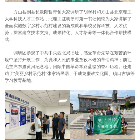
方山县副县长欧阳哲带领大家调研了胡堡村和方山县北京理工
大学科技人才工作站，北理工驻胡堡村第一书记鲍锐为大家讲解了
全面实施数字乡村示范村建设的新成就和学校发挥科技、人才优
势，探索建立技术支持、成果转化、人才培养等一体化合作帮扶模
式。
调研团参观了中共中央西北局旧址，感受革命先辈在艰苦的环
境中坚持开展工作，为党和人民的事业孜孜不倦的革命精神；前往
毛主席东渡黄河纪念地，回顾中国革命筚路蓝缕的奋斗历程。还走
访了“美丽乡村示范村”张家塔民居、于成龙廉政文化园、碛口古镇等
学习教育基地。